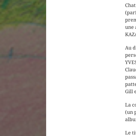
Chat
(par
prem
une 
KAZA
Au d
pers
YVES
Clau
pass
patt
Gill 
La c
(un 
album
Le t