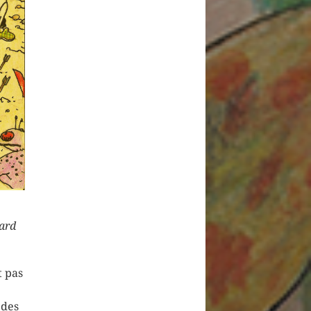
yard
t pas
 des