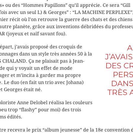
s» ou des “Hommes Papillons” qu’il apprécie. Ce sera “Gill
fois avec un seul L) & Georges” : “LA MACHINE PERPLEXE”
ier récit où l’on retrouve la guerre des chats et des chiens
autre planète, grâce aux inventions débridées du professe
R (joyeux et naïf savant fou).
A
épart, j’avais proposé des croquis de
onnages dans un style très années 50 à la
J’AVAI
 CHALAND. Ça ne plaisait pas à Jean-
DES C
de qui y voyait un effet de mode
PER
ager et m’incita à garder ma propre
DANS
e. Le duo (en fait un trio avec Johana)
et Georges était né.
TRÈS 
oloriste Anne Delobel réalisa les couleurs
peu trop “flashy” pour moi) des trois
s édités.
itre recevra le prix “album jeunesse” de la 18e convention 