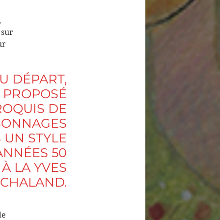
,
 sur
ur
U DÉPART,
S PROPOSÉ
ROQUIS DE
SONNAGES
 UN STYLE
ANNÉES 50
À LA YVES
CHALAND.
de