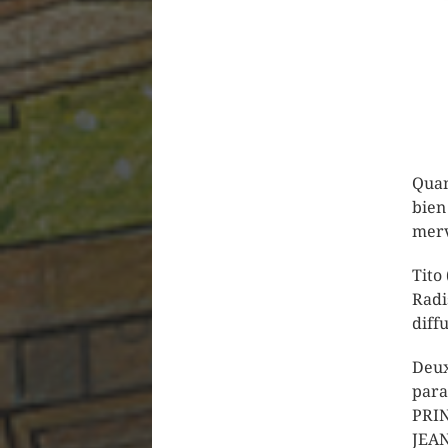
Quan
bien
merv
Tito
Radi
diffu
Deux
para
PRIN
JEAN