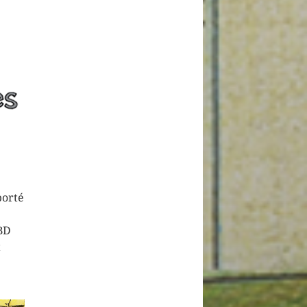
e
orté
 BD
t