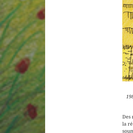
198
Des 
la re
soum