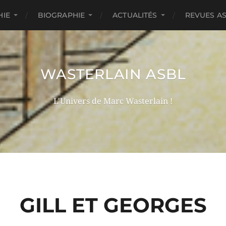
HIE
BIOGRAPHIE
ACTUALITÉS
REVUES A
WASTERLAIN ASBL
L'Univers de Marc Wasterlain !
GILL ET GEORGES