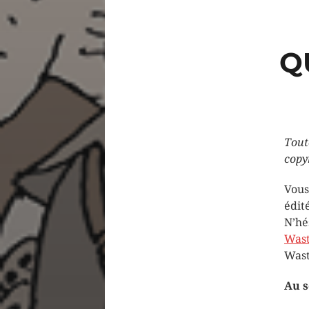
Q
Tout
copy
Vous
édit
N’hé
Wast
Wast
Au s