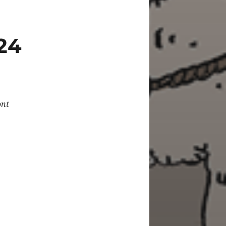
24
ont