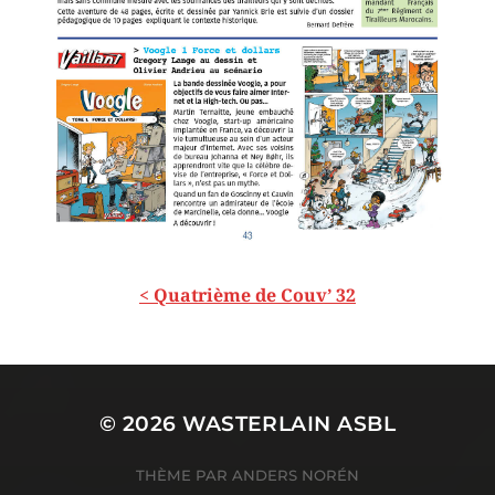
< Quatrième de Couv’ 32
© 2026
WASTERLAIN ASBL
THÈME PAR
ANDERS NORÉN