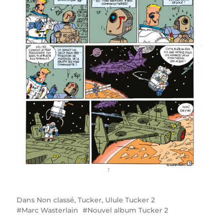
Dans
Non classé
,
Tucker
,
Ulule Tucker 2
Marc Wasterlain
Nouvel album Tucker 2