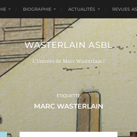
HIE
BIOGRAPHIE
ACTUALITÉS
REVUES A
WASTERLAIN ASBL
L'Univers de Marc Wasterlain !
ÉTIQUETTE
MARC WASTERLAIN