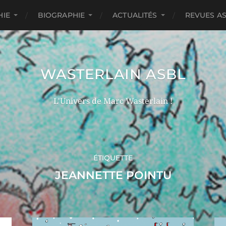
HIE
BIOGRAPHIE
ACTUALITÉS
REVUES A
WASTERLAIN ASBL
L'Univers de Marc Wasterlain !
ÉTIQUETTE
JEANNETTE POINTU