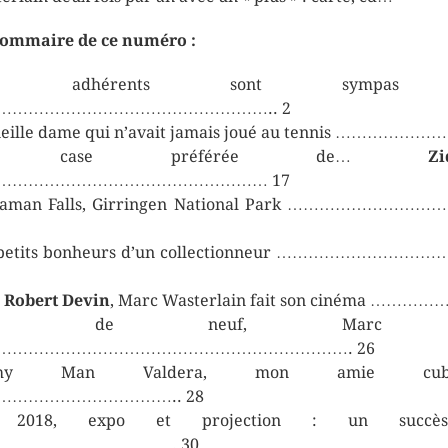
ommaire de ce numéro :
os adhérents sont sympas
…………………………………………….. 2
ieille dame qui n’avait jamais joué au tennis ………………
a case préférée de…
Zi
…………………………………………… 17
laman Falls, Girringen National Park ………………………
 petits bonheurs d’un collectionneur ………………………
c
Robert Devin
, Marc Wasterlain fait son cinéma ……………
uoi de neuf, Marc
…………………………………………………………. 26
chy Man Valdera, mon amie cuba
…………………………….. 28
 2018, expo et projection : un succè
……………………………. 30