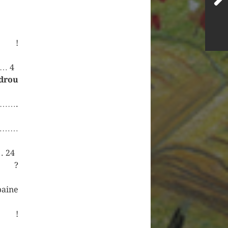
 !
…… 4
drou
……….
…………
. 24
 ?
ine
s !