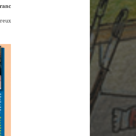
nc
ux