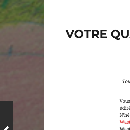
VOTRE QU
Tou
Vous
édit
N’hé
Wast
Wast