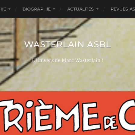
HIE
BIOGRAPHIE
ACTUALITÉS
REVUES A
WASTERLAIN ASBL
L'Univers de Marc Wasterlain !