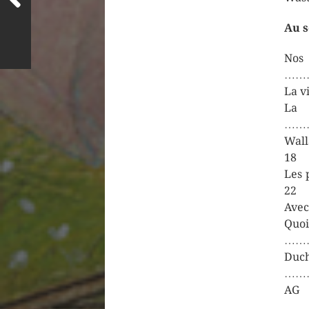
Au s
N
……
La v
L
……
Wal
18
Les
22
Ave
Q
……
Du
……
AG
……