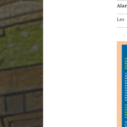
A
……
L
……