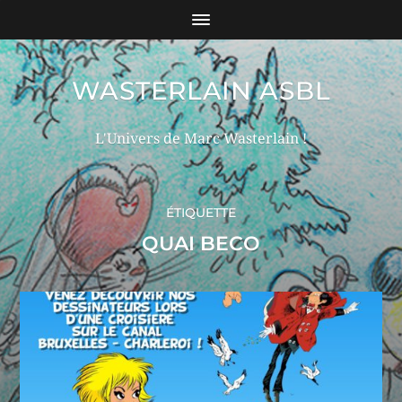
WASTERLAIN ASBL
L'Univers de Marc Wasterlain !
ÉTIQUETTE
QUAI BECO