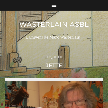
WASTERLAIN ASBL
L'Univers de Marc Wasterlain !
ÉTIQUETTE
JETTE