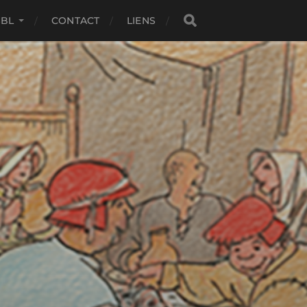
SBL
CONTACT
LIENS