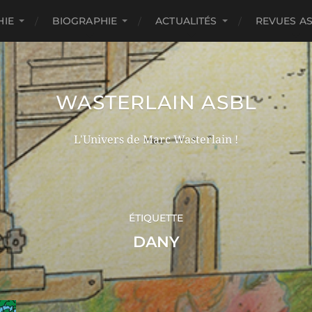
HIE
BIOGRAPHIE
ACTUALITÉS
REVUES A
WASTERLAIN ASBL
L'Univers de Marc Wasterlain !
ÉTIQUETTE
DANY