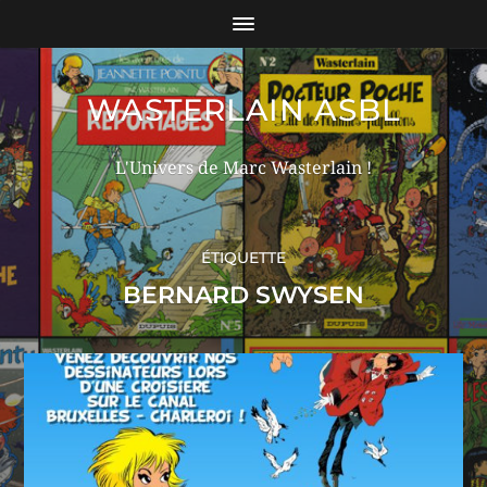
WASTERLAIN ASBL
L'Univers de Marc Wasterlain !
ÉTIQUETTE
BERNARD SWYSEN