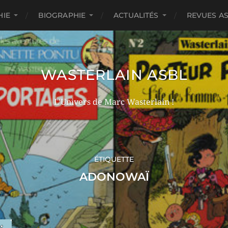
HIE
BIOGRAPHIE
ACTUALITÉS
REVUES A
WASTERLAIN ASBL
L'Univers de Marc Wasterlain !
ÉTIQUETTE
ADONOWAÏ