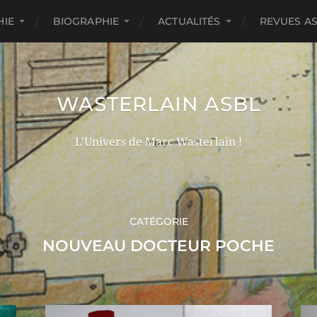
HIE
BIOGRAPHIE
ACTUALITÉS
REVUES A
WASTERLAIN ASBL
L'Univers de Marc Wasterlain !
CATÉGORIE
NOUVEAU DOCTEUR POCHE