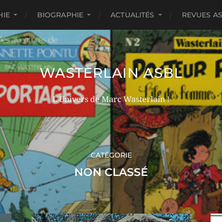
HIE
BIOGRAPHIE
ACTUALITÉS
REVUES A
WASTERLAIN ASBL
L'Univers de Marc Wasterlain !
CATÉGORIE
NON CLASSÉ